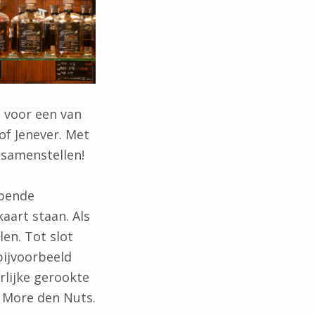
t voor een van
of Jenever. Met
 samenstellen!
bbende
aart staan. Als
len. Tot slot
 bijvoorbeeld
rlijke gerookte
n More den Nuts.