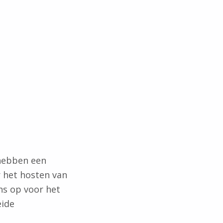
 hebben een
r het hosten van
ns op voor het
eide