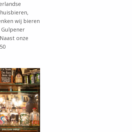
derlandse
huisbieren,
enken wij bieren
s Gulpener
 Naast onze
 50