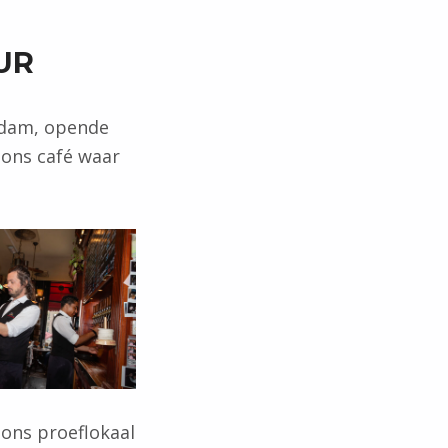
UR
rdam, opende
 ons café waar
 ons proeflokaal