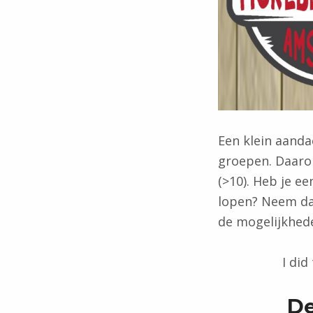
Een klein aanda
groepen. Daarom
(>10). Heb je e
lopen? Neem da
de mogelijkhede
I did
De