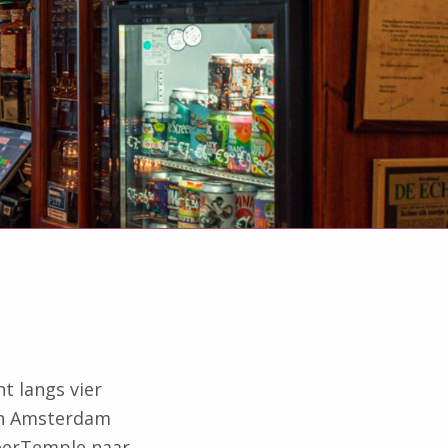
t langs vier
van Amsterdam
BeerTemple naar