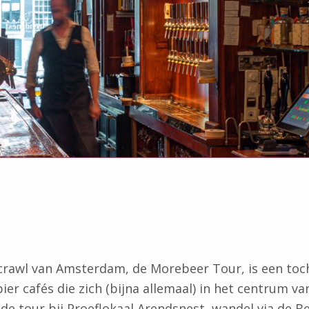
rawl van Amsterdam, de Morebeer Tour, is een toch
ier cafés die zich (bijna allemaal) in het centrum 
 de tour bij Proeflokaal Arendsnest, wandel via de 