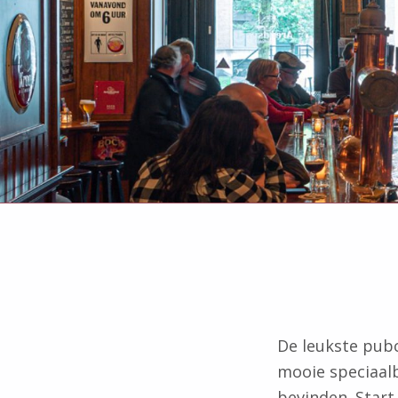
De leukste pubc
mooie speciaalb
bevinden. Start