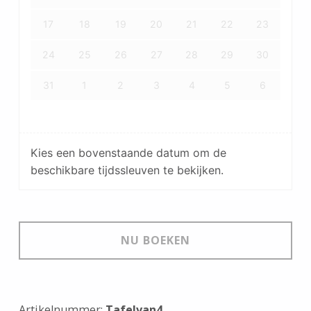
17
18
19
20
21
22
23
24
25
26
27
28
29
30
31
1
2
3
4
5
6
Kies een bovenstaande datum om de
beschikbare tijdssleuven te bekijken.
NU BOEKEN
Artikelnummer:
Tafelvan4